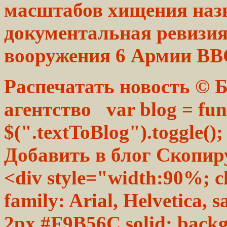
масштабов
хищения
наз
документальная ревизия
вооружения
6 Армии ВВС
Распечатать новость ©
агентство var blog = func
$(".textToBlog").toggle();
Добавить в блог Скопиру
<div style="width:90%; cl
family: Arial, Helvetica, 
2px #F9B56C solid; back