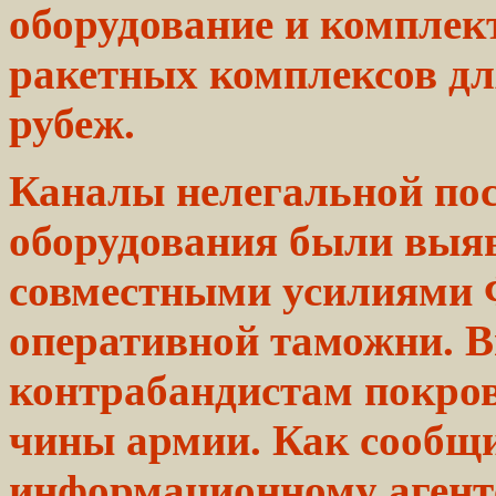
оборудование и комплек
ракетных комплексов дл
рубеж.
Каналы
нелегальной
пос
оборудования
были
выя
совместными усилиями
оперативной
таможни.
В
контрабандистам
покров
чины
армии.
Как сообщ
информационному
агент