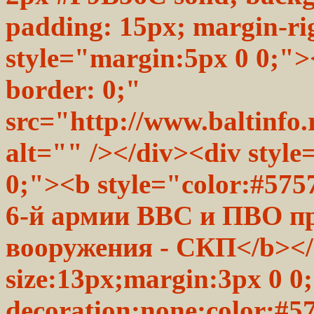
padding: 15px; margin-r
style="margin:5px 0 0;">
border: 0;"
src="http://www.baltinfo.
alt="" /></div><div style
0;"><b style="color:#575
6-й армии ВВС и ПВО пр
вооружения - СКП</b></d
size:13px;margin:3px 0 0;
decoration:none;color:#5