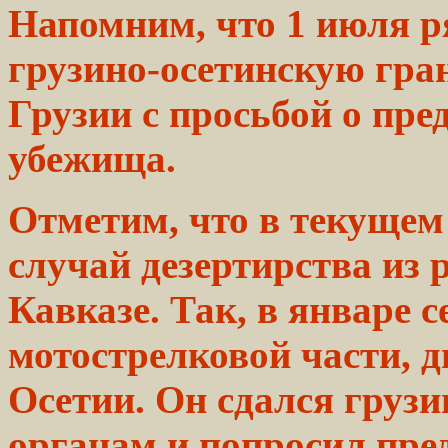
Напомним, что 1
июля
р
грузино-осетинскую
гра
Грузии с просьбой о пр
убежища.
Отметим, что в
текущем
случай
дезертирства
из 
Кавказе. Так, в январе
с
мотострелковой части,
д
Осетии. Он сдался
грузи
органам
и попросил
пре