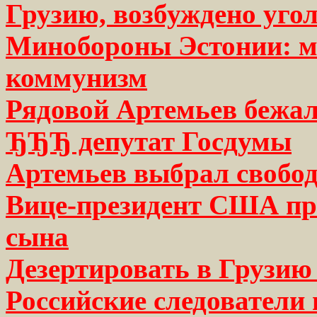
Грузию, возбуждено угол
Минобороны Эстонии: мы
коммунизм
Рядовой Артемьев бежал
ЂЂЂ депутат Госдумы
Артемьев выбрал своб
Вице-президент США пр
сына
Дезертировать в Грузию
Российские следователи