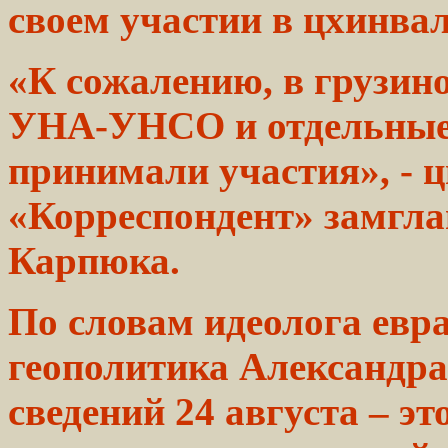
своем участии в
цхинва
«К сожалению, в
грузин
УНА-УНСО
и отдельны
принимали
участия», - 
«Корреспондент»
замгл
Карпюка.
По словам
идеолога
евра
геополитика Александр
сведений
24
августа
– эт