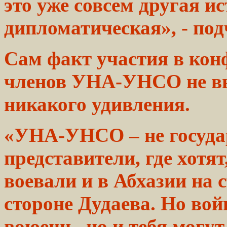
это уже совсем другая
ис
дипломатическая», -
под
Сам факт участия в
кон
членов УНА-УНСО не
в
никакого удивления.
«УНА-УНСО – не государ
представители,
где хотят
воевали и в Абхазии на
стороне
Дудаева. Но
вой
воюешь,
но и тебя могу