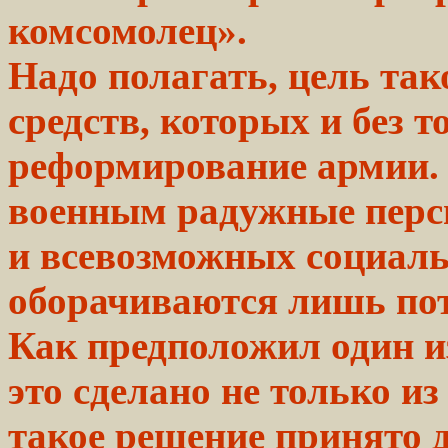
комсомолец».
Надо полагать, цель
так
средств, которых и без
т
реформирование армии
военным
радужные
перс
и
всевозможных
социаль
оборачиваются лишь
по
Как предположил один и
это сделано не только и
такое решение принято д