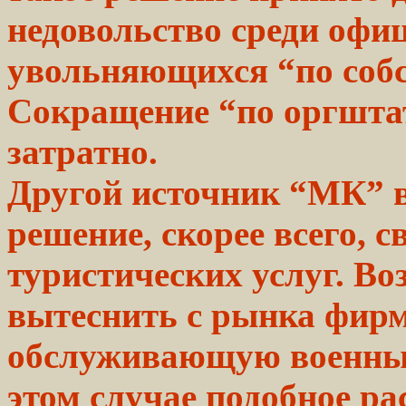
недовольство среди офи
увольняющихся “по соб
Сокращение “по оргшта
затратно.
Другой
источник “МК” в
решение,
скорее всего,
с
туристических
услуг.
Воз
вытеснить с рынка
фирм
обслуживающую военны
этом случае подобное
ра