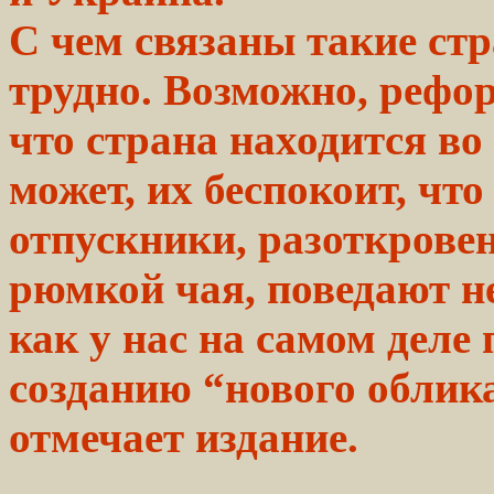
С чем
связаны
такие стр
трудно.
Возможно, рефо
что страна
находится
во
может, их беспокоит, чт
отпускники, разоткрове
рюмкой
чая,
поведают не
как у нас на
самом
деле 
созданию
“нового
облик
отмечает издание.