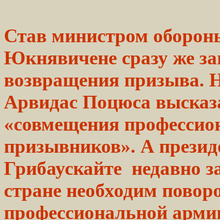
Став министром
оборон
Юкнявичене сразу же за
возвращения
призыва. 
Арвидас Поцюса высказ
«совмещения
профессио
призывников». А прези
Грибаускайте недавно
з
стране необходим
повор
профессиональной арми