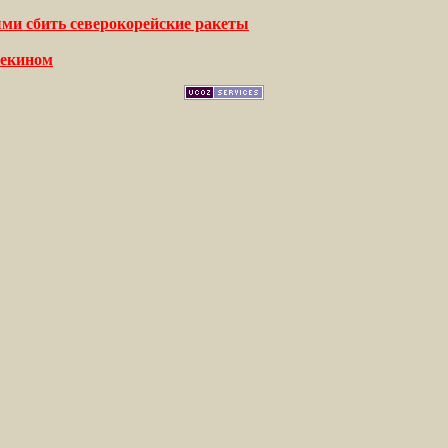
ыми сбить северокорейские ракеты
Пекином