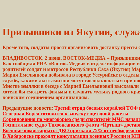
Призывники из Якутии, служа
Кроме того,
солдаты
просят
организовать
доставку прессы 
ВЛАДИВОСТОК. 2 июня. ВОСТОК-МЕДИА –
Призывники
Как сообщили РИА «Восток-Медиа» в отделе информации 
родителей
солдат и матросов
Республики
Саха (Якутия)
Ма
Мария Емельянова побывала в городе Уссурийске в отдельн
службу, какими льготами они могут воспользоваться при по
Многие земляки в беседе с
Марией
Емельяновой
высказали
хотели бы смотреть
фильмы
и слушать музыку родного кра
воинским
соединением
организациям.
Предыдущие новости:
Третий отряд боевых кораблей ТОФ г
Северная Корея готовится к запуску еще одной ракеты
Соревнования по многоборью среди спасателей МЧС начали
Госпитальное судно Тихоокеанского флота «Иртыш» доста
Военные комиссариаты ДВО призвали 75% от необходимог
В Хабаровске проходят консультации военных России и КН