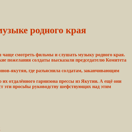
музыке родного края
 чаще смотреть фильмы и слушать
музыку
родного
края.
кие
пожелания
солдаты высказали председателю Комитета
оинов-якутян, где разъяснила солдатам, заканчивающим
о их отдалённого гарнизона
прессы
из Якутии. А ещё они
ст эти просьбы руководству
шефствующих
над этим
м