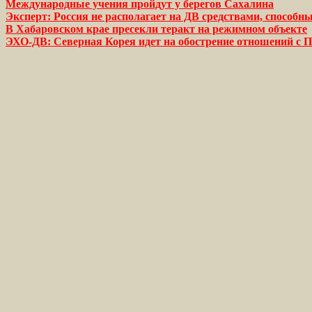
Международные учения пройдут у берегов Сахалина
Эксперт: Россия не располагает на ДВ средствами, способн
В Хабаровском крае пресекли теракт на режимном объекте
ЭХО-ДВ: Северная Корея идет на обострение отношений с 