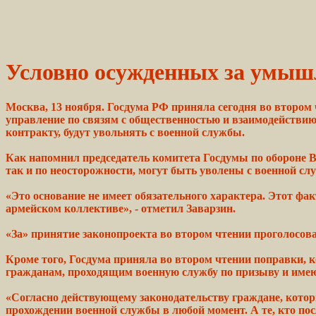
Условно осужденных за умышл
Москва, 13 ноября. Госдума РФ приняла сегодня во втором 
управление по связям с общественностью и взаимодействи
контракту, будут увольнять с военной службы.
Как
напомнил
председатель комитета Госдумы по
обороне
В
так и по неосторожности, могут
быть
уволены с
военной
слу
«Это основание не имеет
обязательного
характера. Этот
фак
армейском
коллективе»,
- отметил Заварзин.
«За» принятие
законопроекта
во втором чтении проголосова
Кроме того, Госдума
приняла
во втором чтении поправки,
гражданам, проходящим военную
службу
по
призыву
и имею
«Согласно действующему законодательству
граждане,
котор
прохождении военной службы в любой
момент.
А те, кто
пос