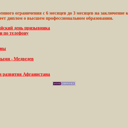
енного
ограничения с 6 месяцев до 3 месяцев на
заключение
к
еет
диплом о
высшем
профессиональном образовании.
ийский день призывника
и по телефону
ины
ными - Медведев
и развития Афганистана