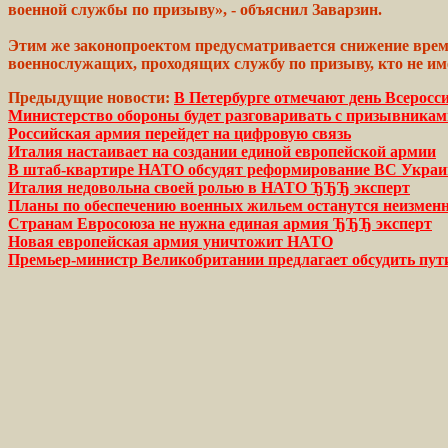
военной службы по
призыву»,
- объяснил Заварзин.
Этим же
законопроектом
предусматривается снижение
врем
военнослужащих,
проходящих службу по призыву, кто не
им
Предыдущие новости:
В Петербурге отмечают день Всеросс
Министерство обороны будет разговаривать с призывникам
Российская армия перейдет на цифровую связь
Италия настаивает на создании единой европейской армии
В штаб-квартире НАТО обсудят реформирование ВС Укра
Италия недовольна своей ролью в НАТО ЂЂЂ эксперт
Планы по обеспечению военных жильем останутся неизмен
Странам Евросоюза не нужна единая армия ЂЂЂ эксперт
Новая европейская армия уничтожит НАТО
Премьер-министр Великобритании предлагает обсудить пут