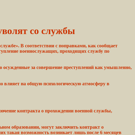
уволят со службы
 службе». В соответствии с поправками, как сообщает
тупление военнослужащих, проходящих службу по
но
осужденные
за
совершение
преступлений как умышленно,
но влияет на
общую
психологическую атмосферу в
лючение контракта о
прохождении
военной
службы,
льном
образовании,
могут заключить контракт о
них
такая
возможность возникает лишь
после
6 месяцев