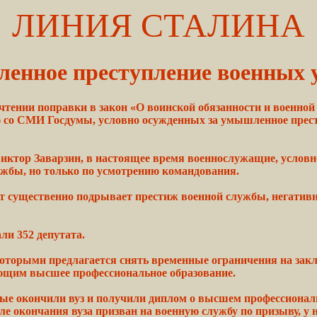
ЛИНИЯ СТАЛИНА
енное преступление военных 
чтении поправки в закон «О воинской обязанности и военной
ю со СМИ Госдумы, условно осужденных за умышленное прес
иктор
Заварзин,
в настоящее время военнослужащие, услов
жбы, но
только
по усмотрению командования.
т
существенно
подрывает
престиж
военной службы, негатив
ли 352 депутата.
 которыми
предлагается
снять временные
ограничения
на зак
щим высшее профессиональное образование.
ые окончили вуз и
получили
диплом
о высшем профессиона
ле
окончания вуза
призван
на военную службу по призыву, у 