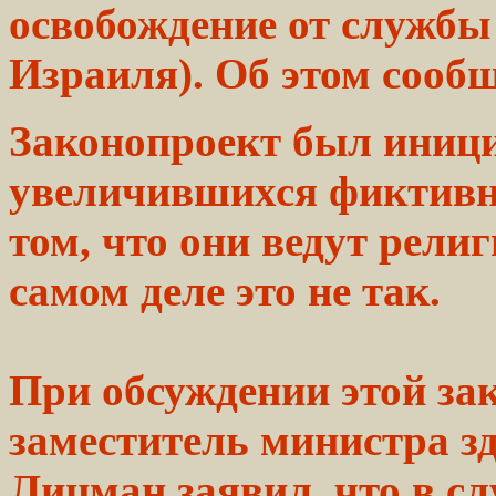
освобождение от служб
Израиля). Об этом сооб
Законопроект был
иниц
увеличившихся
фиктивн
том,
что они ведут
религ
самом деле это не так.
При обсуждении этой
за
заместитель
министра з
Лицман
заявил,
что в сл