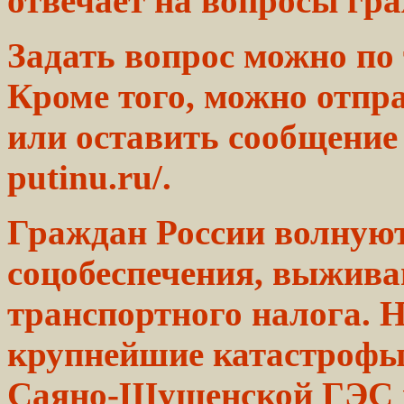
отвечает на
вопросы
гра
Задать вопрос можно по
Кроме того, можно отп
или
оставить
сообщение 
putinu.ru/.
Граждан России волную
соцобеспечения,
выжива
транспортного
налога.
Н
крупнейшие катастроф
Саяно-Шушенской ГЭС