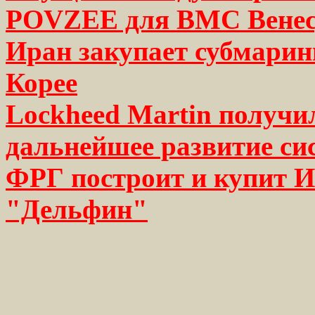
POVZEE для ВМС Вене
Иран закупает субмарин
Корее
Lockheed Martin получи
дальнейшее развитие с
ФРГ построит и купит И
"Дельфин"