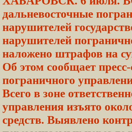
ХАБАРОВСК.
6 июля. 
дальневосточные погра
нарушителей
государст
нарушителей
пограничн
наложено
штрафов
на с
Об этом сообщает
пресс
пограничного
управлени
Всего в зоне ответствен
управления изъято около
средств. Выявлено контр