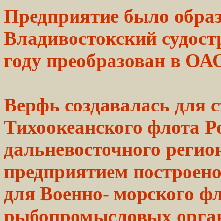
Предприятие
было
образ
Владивостокский судост
году преобразован в О
Верфь создавалась для 
Тихоокеанского
флота
Р
дальневосточного регио
предприятием
построен
для
Военно-
морского
фл
рыбопромысловых
орга