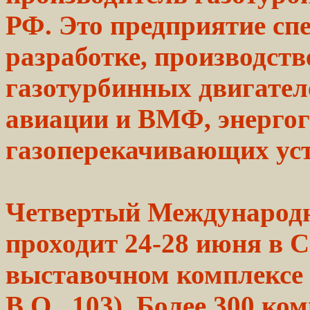
РФ. Это
предприятие
спе
разработке,
производств
газотурбинных двигател
авиации
и ВМФ,
энерго
газоперекачивающих уст
Четвертый
Международ
проходит
24-28
июня в С
выставочном комплексе
В.О., 103).
Более
300 ком