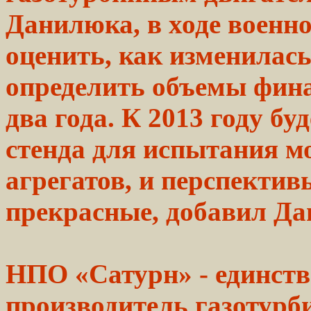
Данилюка, в ходе военн
оценить, как изменилас
определить объемы
фин
два
года.
К 2013 году бу
стенда для испытания
м
агрегатов, и перспектив
прекрасные,
добавил
Да
НПО «Сатурн» - единст
производитель
газотурб