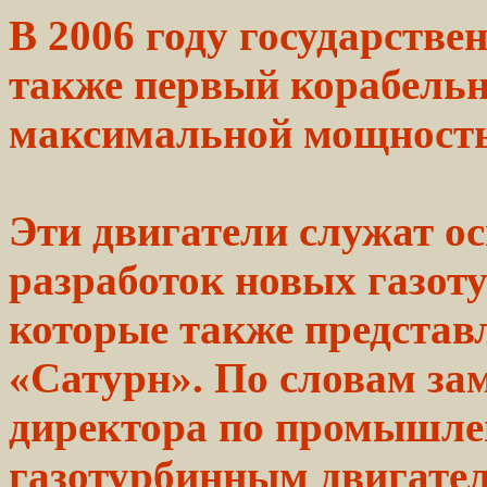
В 2006
году
государстве
также первый корабел
максимальной мощностью
Эти двигатели
служат
ос
разработок новых
газот
которые также предста
«Сатурн». По
словам
зам
директора по
промышл
газотурбинным
двигате