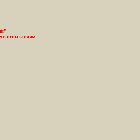
ий"
его испытаниям