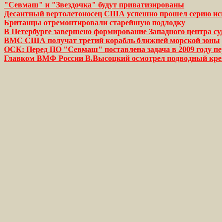
"Севмаш" и "Звездочка" будут приватизированы
Десантный вертолетоносец США успешно прошел серию и
Британцы отремонтировали старейшую подлодку
В Петербурге завершено формирование Западного центра су
ВМС США получат третий корабль ближней морской зоны
ОСК: Перед ПО "Севмаш" поставлена задача в 2009 году 
Главком ВМФ России В.Высоцкий осмотрел подводный крей