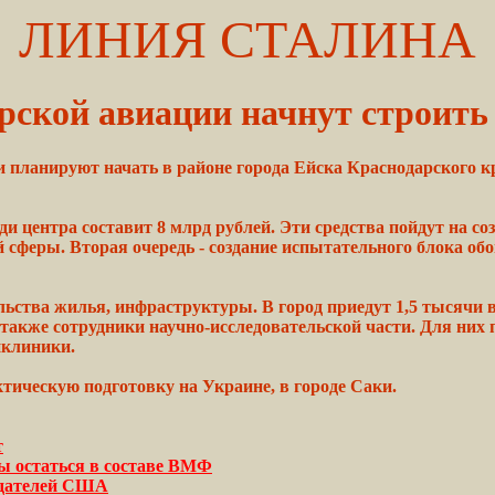
ЛИНИЯ СТАЛИНА
ской авиации начнут строить 
 планируют начать в районе города Ейска Краснодарского кр
ди центра составит 8
млрд
рублей.
Эти средства пойдут на со
й сферы. Вторая
очередь
- создание испытательного
блока
обо
льства жилья, инфраструктуры. В
город
приедут 1,5 тысячи 
 также сотрудники
научно-исследовательской
части. Для них
клиники.
ктическую
подготовку на Украине, в
городе
Саки.
т
ы остаться в составе ВМФ
одателей США