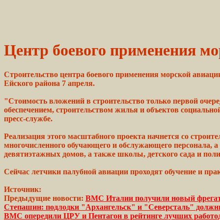
Центр боевого применения мор
Строительство центра боевого применения морской авиации
Ейского района 7 апреля.
"Стоимость вложений в строительство
только
первой очере
обеспечением,
строительством жилья и
объектов
социально
пресс-службе.
Реализация этого
масштабного
проекта
начнется
со строите
многочисленного обучающего и
обслужающего
персонала, а
девятиэтажных
домов,
а также школы, детского
сада
и поли
Сейчас летчики
палубной
авиации
проходят
обучение и
пра
Источник:
Предыдущие новости:
ВМС Италии получили новый фрега
Степашин: подлодки "Архангельск" и "Северсталь" должн
ВМС опередили ЦРУ и Пентагон в рейтинге лучших работ