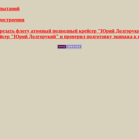
спытаний
достроения
передать флоту атомный подводный крейсер "Юрий Долгорук
сер "Юрий Долгорукий" и проверил подготовку экипажа к 