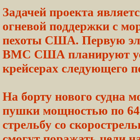
Задачей проекта
являет
огневой
поддержки
с мо
пехоты
США.
Первую э
ВМС США
планируют
у
крейсерах следующего п
На борту
нового
судна
мо
пушки мощностью по 6
стрельбу
со скорострель
смогут
поражать
цели
на